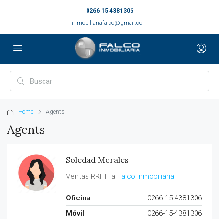
0266 15 4381306
inmobiliariafalco@gmail.com
Home
Agents
Agents
Soledad Morales
Ventas RRHH a
Falco Inmobiliaria
Oficina
0266-15-4381306
Móvil
0266-15-4381306