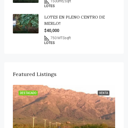
1500mt2
sqft
LOTES
LOTES EN PLENO CENTRO DE
MERLO!!
$40,000
750 MTS
sqft
LOTES
Featured Listings
ENTA
DESTACADO
VENTA
DES