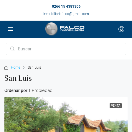
0266 15 4381306
inmobiliariafalco@gmail.com
Home
San Luis
San Luis
Ordenar por:
1 Propiedad
VENTA