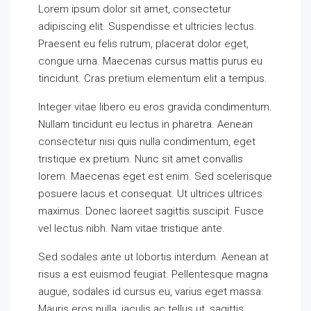
Lorem ipsum dolor sit amet, consectetur
adipiscing elit. Suspendisse et ultricies lectus.
Praesent eu felis rutrum, placerat dolor eget,
congue urna. Maecenas cursus mattis purus eu
tincidunt. Cras pretium elementum elit a tempus.
Integer vitae libero eu eros gravida condimentum.
Nullam tincidunt eu lectus in pharetra. Aenean
consectetur nisi quis nulla condimentum, eget
tristique ex pretium. Nunc sit amet convallis
lorem. Maecenas eget est enim. Sed scelerisque
posuere lacus et consequat. Ut ultrices ultrices
maximus. Donec laoreet sagittis suscipit. Fusce
vel lectus nibh. Nam vitae tristique ante.
Sed sodales ante ut lobortis interdum. Aenean at
risus a est euismod feugiat. Pellentesque magna
augue, sodales id cursus eu, varius eget massa.
Mauris eros nulla, iaculis ac tellus ut, sagittis