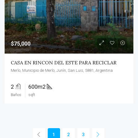
$75,000
CASA EN RINCON DEL ESTE PARA RECICLAR
Merlo, Municipio de Merlo, Junín, San Luis, 5881, Argentina
2
600m2
Baños
sqft
1
2
3