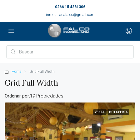
0266 15 4381306
inmobiliariafalco@gmail.com
Home
Grid Full Width
Grid Full Width
Ordenar por:
19 Propiedades
VENTA
HOT OFERTA