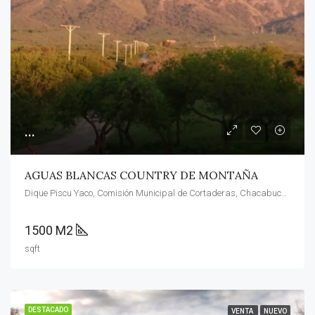
...
AGUAS BLANCAS COUNTRY DE MONTAÑA
Dique Piscu Yaco, Comisión Municipal de Cortaderas, Chacabuco, San Luis, Argentina
1500 M2
sqft
DESTACADO
VENTA
NUEVO