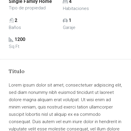
Single Family Home
4
Tipo de propiedad
Habitaciones
2
1
Baños
Garaje
1200
Sq Ft
Título
Lorem ipsum dolor sit amet, consectetuer adipiscing elit,
sed diam nonummy nibh euismod tincidunt ut laoreet
dolore magna aliquam erat volutpat. Ut wisi enim ad
minim veniam, quis nostrud exerci tation ullamcorper
suscipit lobortis nisl ut aliquip ex ea commodo
consequat. Duis autem vel eum iriure dolor in hendrerit in
vulputate velit esse molestie consequat, vel illum dolore