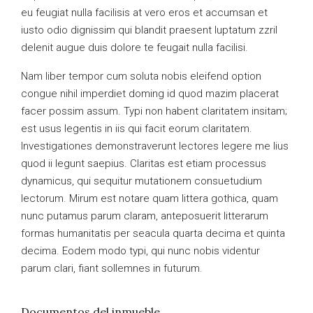
eu feugiat nulla facilisis at vero eros et accumsan et
iusto odio dignissim qui blandit praesent luptatum zzril
delenit augue duis dolore te feugait nulla facilisi.
Nam liber tempor cum soluta nobis eleifend option
congue nihil imperdiet doming id quod mazim placerat
facer possim assum. Typi non habent claritatem insitam;
est usus legentis in iis qui facit eorum claritatem.
Investigationes demonstraverunt lectores legere me lius
quod ii legunt saepius. Claritas est etiam processus
dynamicus, qui sequitur mutationem consuetudium
lectorum. Mirum est notare quam littera gothica, quam
nunc putamus parum claram, anteposuerit litterarum
formas humanitatis per seacula quarta decima et quinta
decima. Eodem modo typi, qui nunc nobis videntur
parum clari, fiant sollemnes in futurum.
Documentos del inmueble