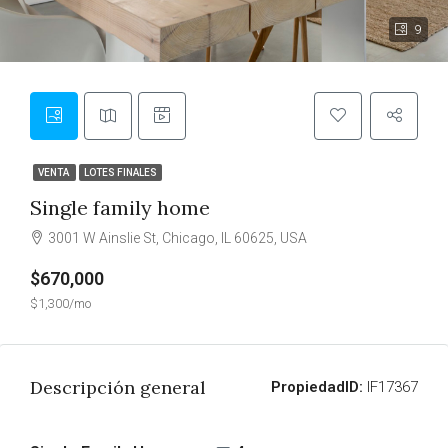
9
VENTA
LOTES FINALES
Single family home
3001 W Ainslie St, Chicago, IL 60625, USA
$670,000
$1,300/mo
Descripción general
PropiedadID:
IF17367