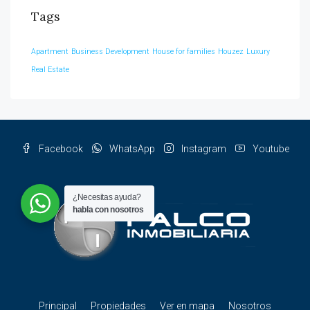
Tags
Apartment
Business Development
House for families
Houzez
Luxury
Real Estate
Facebook
WhatsApp
Instagram
Youtube
¿Necesitas ayuda?
habla con nosotros
Principal
Propiedades
Ver en mapa
Nosotros