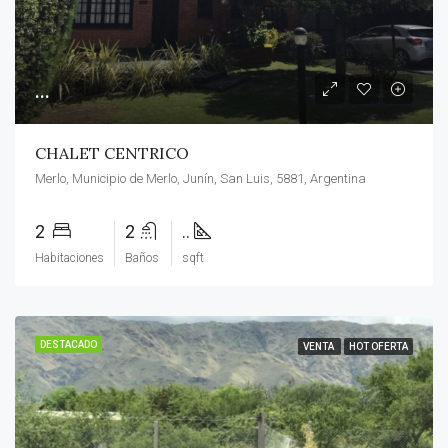
...
CHALET CENTRICO
Merlo, Municipio de Merlo, Junín, San Luis, 5881, Argentina
2
2
..
Habitaciones
Baños
sqft
DESTACADO
VENTA
HOT OFERTA