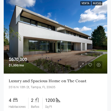
VENTA
NUEVO
$670,000
$1,300/mo
Luxury and Spacious Home on The Coast
3516 N 10th St, Tampa, FL 33605
4
2
1200
Habitaciones
Baños
Sq Ft