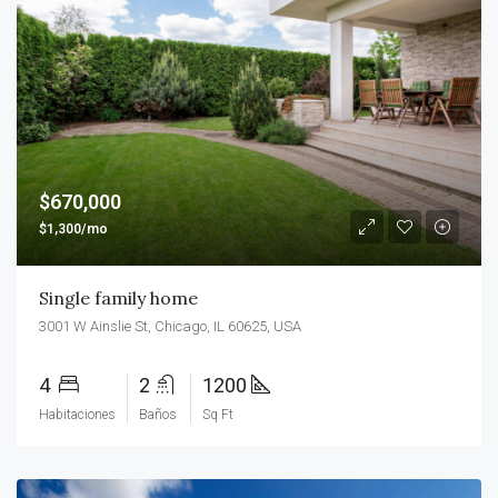
$670,000
$1,300/mo
Single family home
3001 W Ainslie St, Chicago, IL 60625, USA
4
2
1200
Habitaciones
Baños
Sq Ft