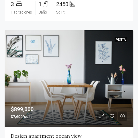
3
1
2450
Habitaciones
Baño
Sq Ft
VENTA
$899,000
$7,600/sq ft
Design apartment ocean view