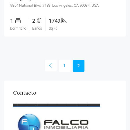
9854 National Blvd #183, Los Angeles, CA 90034, USA
1
2
1749
Dormitorio
Baños
Sq Ft
1
2
Contacto