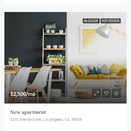
ALQUILER
HOT OFERTA
$2,500/mo
New apartment
3215 Overland Ave, Los Angeles, CA, 90034